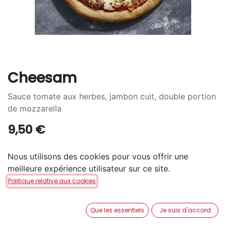
Cheesam
Sauce tomate aux herbes, jambon cuit, double portion
de mozzarella
9,50
€
TAILLE
Nous utilisons des cookies pour vous offrir une
meilleure expérience utilisateur sur ce site.
S
M
L
+
7,30
€
+
15,10
€
Politique relative aux cookies
PÂTE
Que les essentiels
Je suis d'accord
San Francisco
Pan
Cheezy
+
1,60
€