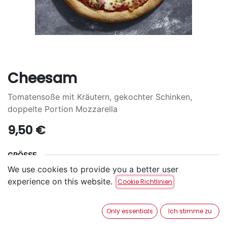
Cheesam
Tomatensoße mit Kräutern, gekochter Schinken,
doppelte Portion Mozzarella
9,50
€
GRÖSSE
We use cookies to provide you a better user
S
M
L
+
7,30
€
+
15,10
€
experience on this website.
Cookie Richtlinien
KRUSTE
Only essentials
Ich stimme zu
San Francisco
Pan
Cheezy
+
1,60
€