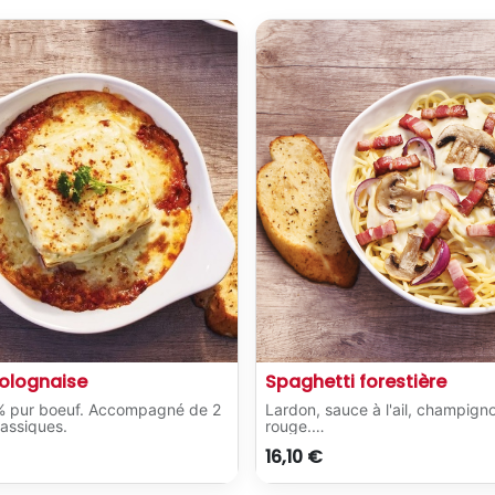
olognaise
Spaghetti forestière
% pur boeuf. Accompagné de 2
Lardon, sauce à l'ail, champign
classiques.
rouge.
Servi avec 2 pains à l'ail classiq
16,10
€