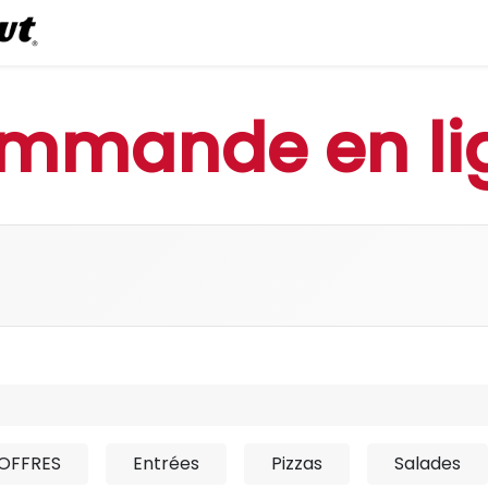
0
Commander en ligne
mmande en li
OFFRES
Entrées
Pizzas
Salades