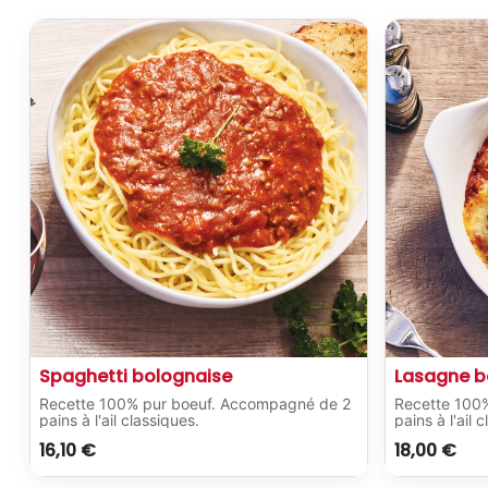
Spaghetti bolognaise
Lasagne b
Recette 100% pur boeuf. Accompagné de 2
Recette 100
pains à l'ail classiques.
pains à l'ail 
16,10
€
18,00
€