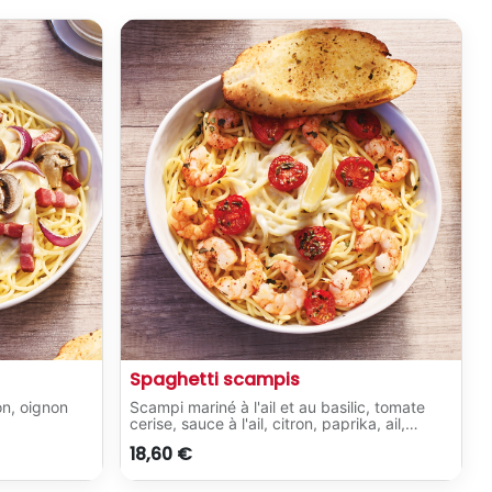
Spaghetti scampis
on, oignon
Scampi mariné à l'ail et au basilic, tomate
cerise, sauce à l'ail, citron, paprika, ail,
ues.
basilic.
18,60
€
Servi avec 2 pains à l'ail classiques.