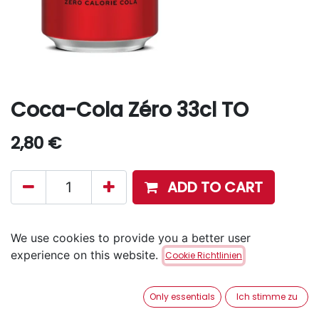
Coca-Cola Zéro 33cl TO
2,80
€
ADD TO CART
Disponible en retrait en magasin via notre service
We use cookies to provide you a better user
Click & Collect
.
experience on this website.
Cookie Richtlinien
Aucune livraison à domicile.
Only essentials
Ich stimme zu