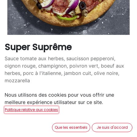
Super Suprême
Sauce tomate aux herbes, saucisson pepperoni,
oignon rouge, champignon, poivron vert, boeuf aux
herbes, porc à l'italienne, jambon cuit, olive noire,
mozzarella
12,90
€
Nous utilisons des cookies pour vous offrir une
meilleure expérience utilisateur sur ce site.
TAILLE
Politique relative aux cookies
S
M
L
+
8,80
€
+
17,00
€
Que les essentiels
Je suis d'accord