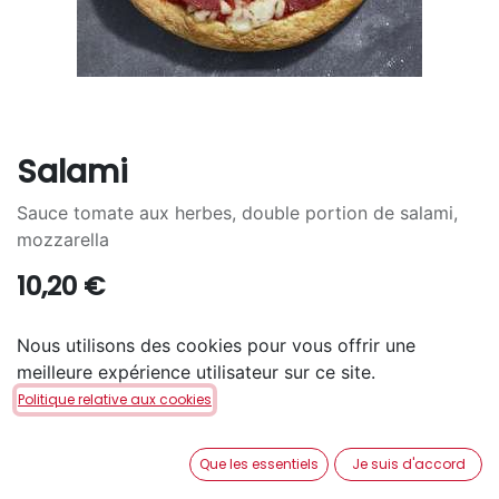
Salami
Sauce tomate aux herbes, double portion de salami,
mozzarella
10,20
€
TAILLE
Nous utilisons des cookies pour vous offrir une
meilleure expérience utilisateur sur ce site.
S
M
L
+
7,30
€
+
15,10
€
Politique relative aux cookies
PÂTE
Que les essentiels
Je suis d'accord
San Francisco
Pan
Cheezy
+
1,60
€