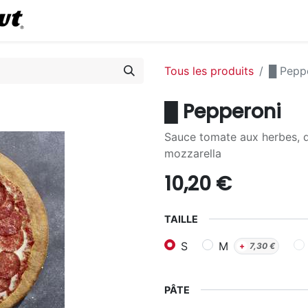
0
Commander en ligne
Tous les produits
█ Pepp
█ Pepperoni
Sauce tomate aux herbes, d
mozzarella
10,20
€
TAILLE
S
M
+
7,30
€
PÂTE