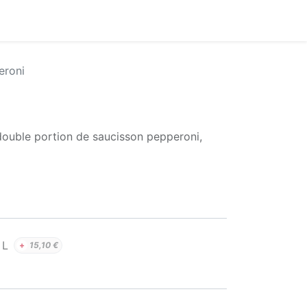
eroni
ouble portion de saucisson pepperoni,
L
+
15,10
€