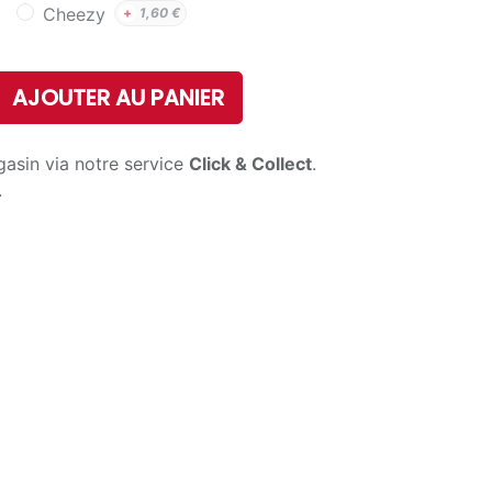
Cheezy
+
1,60
€
AJOUTER AU PANIER
gasin via notre service
Click & Collect
.
.