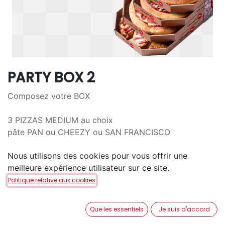
PARTY BOX 2
Composez votre BOX
3 PIZZAS MEDIUM au choix
pâte PAN ou CHEEZY ou SAN FRANCISCO
Nous utilisons des cookies pour vous offrir une
5 CHICKEN WINGS CURRY
meilleure expérience utilisateur sur ce site.
6 PAINS À L'AIL au choix (2 par variété)
Politique relative aux cookies
59,90
€
Que les essentiels
Je suis d'accord