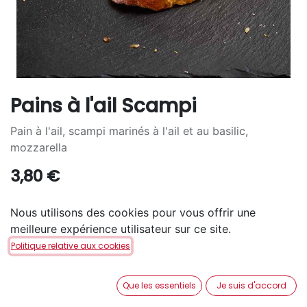
Pains à l'ail Scampi
Pain à l'ail, scampi marinés à l'ail et au basilic,
mozzarella
3,80
€
QUANTITÉ
Nous utilisons des cookies pour vous offrir une
meilleure expérience utilisateur sur ce site.
2
4
6
+
2,70
€
+
4,50
€
Politique relative aux cookies
Que les essentiels
Je suis d'accord