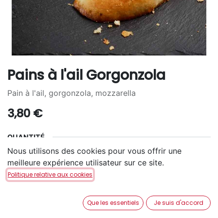
Pains à l'ail Gorgonzola
Pain à l'ail, gorgonzola, mozzarella
3,80
€
QUANTITÉ
Nous utilisons des cookies pour vous offrir une
2
4
6
+
2,70
€
+
4,50
€
meilleure expérience utilisateur sur ce site.
Politique relative aux cookies
Que les essentiels
Je suis d'accord