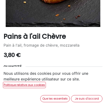
Pains à l'ail Chèvre
Pain à l'ail, fromage de chèvre, mozzarella
3,80
€
QUANTITÉ
Nous utilisons des cookies pour vous offrir une
2
4
6
+
2,70
€
+
4,50
€
meilleure expérience utilisateur sur ce site.
Politique relative aux cookies
Que les essentiels
Je suis d'accord