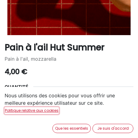
Pain à l'ail Hut Summer
Pain à l'ail, mozzarella
4,00
€
QUANTITÉ
Nous utilisons des cookies pour vous offrir une
2
4
6
+
1,90
€
+
4,00
€
meilleure expérience utilisateur sur ce site.
Politique relative aux cookies
Que les essentiels
Je suis d'accord