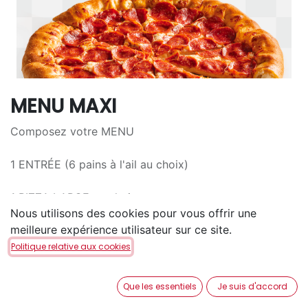
MENU MAXI
Composez votre MENU
1 ENTRÉE (6 pains à l'ail au choix)
1 PIZZA LARGE au choix
Nous utilisons des cookies pour vous offrir une
pâte PAN ou CHEEZY
meilleure expérience utilisateur sur ce site.
1 BOISSON 1,5L au choix
Politique relative aux cookies
36,80
€
Que les essentiels
Je suis d'accord