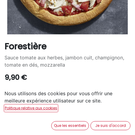
Forestière
Sauce tomate aux herbes, jambon cuit, champignon,
tomate en dés, mozzarella
9,90
€
TAILLE
Nous utilisons des cookies pour vous offrir une
meilleure expérience utilisateur sur ce site.
S
M
L
+
7,30
€
+
15,10
€
Politique relative aux cookies
PÂTE
Que les essentiels
Je suis d'accord
San Francisco
Pan
Cheezy
+
1,60
€