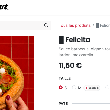
0
Commander en ligne
Tous les produits
█ Felici
█ Felicita
Sauce barbecue, oignon rou
lardon, mozzarella
11,50
€
TAILLE
S
M
+
8,80
€
PÂTE