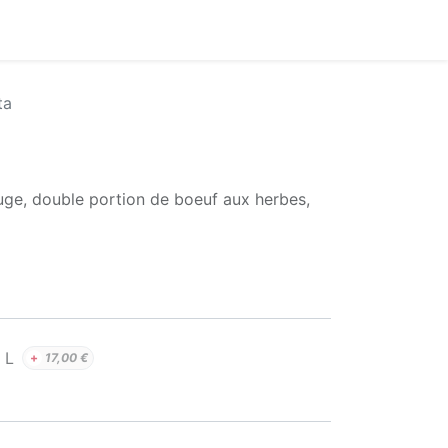
ta
ge, double portion de boeuf aux herbes,
L
+
17,00
€