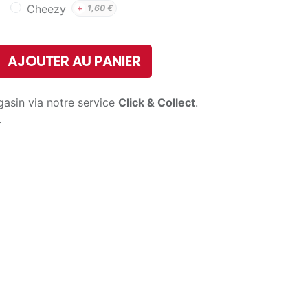
Cheezy
+
1,60
€
AJOUTER AU PANIER
gasin via notre service
Click & Collect
.
.