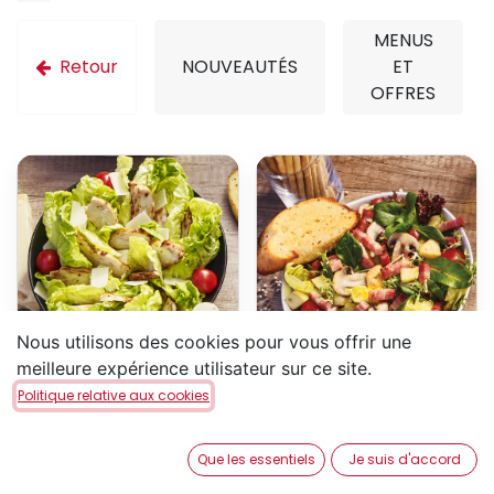
MENUS
Retour
NOUVEAUTÉS
ET
OFFRES
Nous utilisons des cookies pour vous offrir une
meilleure expérience utilisateur sur ce site.
Salade César
Salade campagnarde
Politique relative aux cookies
Salade romaine, tomates
Mélange de salade
cerise, poulet rôti, copeaux
croquante, tomate cerise,
de parmesan, sauce césar
lardon, pomme de terre
Que les essentiels
Je suis d'accord
rissolée, champignon.
16,10
€
16,10
€
Servi avec 2 pains à l'ail