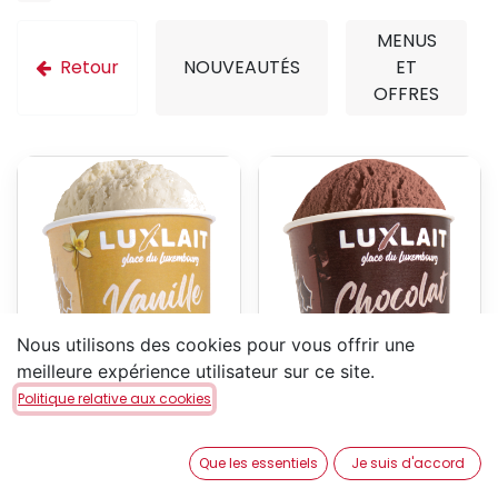
MENUS
Retour
NOUVEAUTÉS
ET
OFFRES
Nous utilisons des cookies pour vous offrir une
meilleure expérience utilisateur sur ce site.
Pot de glace Vanille
Pot de glace Chocolat
Politique relative aux cookies
Luxlait
Luxlait
Glace Luxlait à la vanille,
Glace Luxlait au chocolat,
Que les essentiels
Je suis d'accord
made in Luxembourg
made in Luxembourg