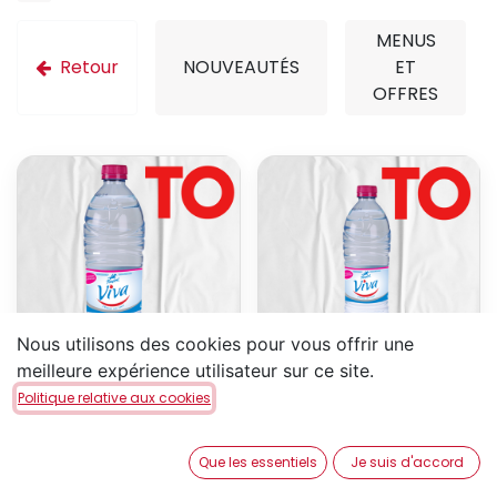
MENUS
Retour
NOUVEAUTÉS
ET
OFFRES
Nous utilisons des cookies pour vous offrir une
meilleure expérience utilisateur sur ce site.
Viva 1,5L
Viva 50cl
Politique relative aux cookies
4,40
€
2,20
€
Que les essentiels
Je suis d'accord