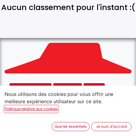
Aucun classement pour l'instant :(
Place d'Armes
Strassen
Foetz
Nous utilisons des cookies pour vous offrir une
Rodange
Kirchberg
meilleure expérience utilisateur sur ce site.
Politique relative aux cookies
Copyright © Pizza Hut
Français
Que les essentiels
Je suis d'accord
Généré par
- Le #1
Open Source eCommerce