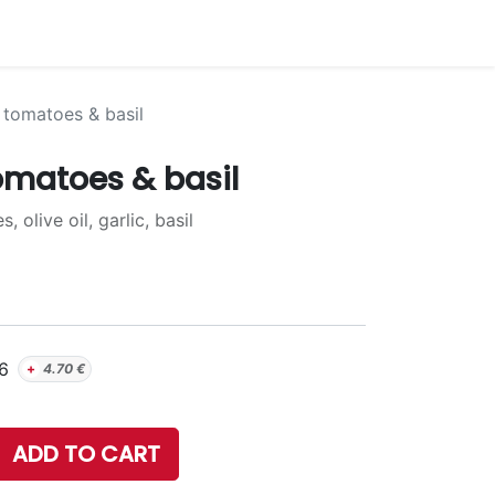
 tomatoes & basil
omatoes & basil
 olive oil, garlic, basil
6
+
4.70
€
ADD TO CART