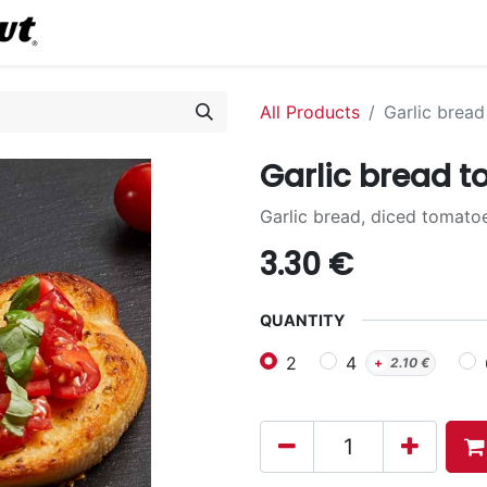
0
Commander en ligne
All Products
Garlic bread
Garlic bread t
Garlic bread, diced tomatoes,
3.30
€
QUANTITY
2
4
+
2.10
€