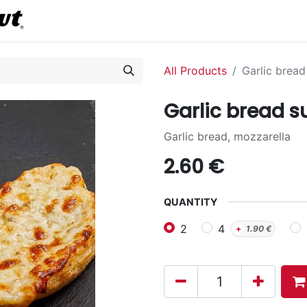
0
Commander en ligne
All Products
Garlic brea
Garlic bread 
Garlic bread, mozzarella
2.60
€
QUANTITY
2
4
+
1.90
€