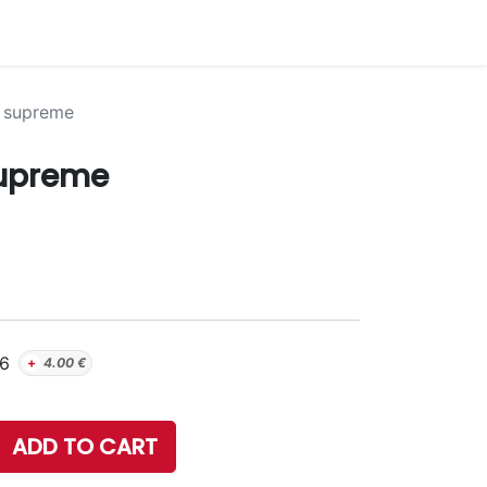
d supreme
supreme
6
+
4.00
€
ADD TO CART