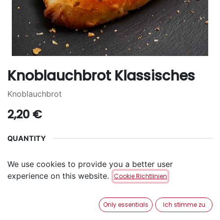
Knoblauchbrot Klassisches
Knoblauchbrot
2,20
€
QUANTITY
2
4
6
+
1,70
€
+
3,40
€
We use cookies to provide you a better user
experience on this website.
Cookie Richtlinien
ADD TO CART
Only essentials
Ich stimme zu