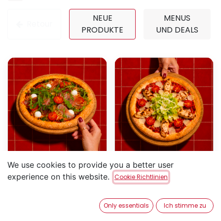
NEUE
MENUS
Retour
PRODUKTE
UND DEALS
█ Felicita
█ César
We use cookies to provide you a better user
experience on this website.
Cookie Richtlinien
Barbecue-Sauce, rote
Barbecue-Sauce, rote
Zwiebeln, doppelte Portion
Zwiebeln, doppelte Portion
Rindfleisch mit Kräutern,
Rindfleisch mit Kräutern,
Speck, Mozzarella
Speck, Mozzarella
11,50
€
11,50
€
Only essentials
Ich stimme zu